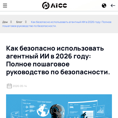
Дом
Блог
Как безопасно использовать агентный ИИ в 2026 году: Полное
пошаговое руководство по безопасности.
Клод Фэйбл 5: Самая мощная
Переход к GPT-
общедоступная модель ИИ
подробный ан
от Anthropic – всесторонний
трехмодельно
обзор 2026 года
OpenAI, агент
Как безопасно использовать
программиров
эры ИИ, прове
агентный ИИ в 2026 году:
федеральном 
Полное пошаговое
руководство по безопасности.
2026-05-14