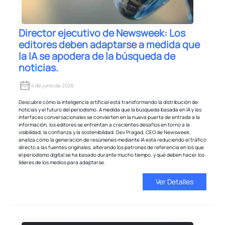
Director ejecutivo de Newsweek: Los
editores deben adaptarse a medida que
la IA se apodera de la búsqueda de
noticias.
4 de junio de 2026
Descubre cómo la inteligencia artificial está transformando la distribución de
noticias y el futuro del periodismo. A medida que la búsqueda basada en IA y las
interfaces conversacionales se convierten en la nueva puerta de entrada a la
información, los editores se enfrentan a crecientes desafíos en torno a la
visibilidad, la confianza y la sostenibilidad. Dev Pragad, CEO de Newsweek,
analiza cómo la generación de resúmenes mediante IA está reduciendo el tráfico
directo a las fuentes originales, alterando los patrones de referencia en los que
el periodismo digital se ha basado durante mucho tiempo, y qué deben hacer los
líderes de los medios para adaptarse.
Ver Detalles