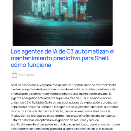
Los agentes de IA de C3 automatizan el
mantenimiento predictivo para Shell:
cómo funciona
2026-06-07
Shell se asocia con C3 AI para revolucionar las operaciones de mantenimiento
mediante agentes de IA autónomos, yendo más allá de la detección básica de
anomalías hacia un mantenimiento predictivo totalmente automatizado. El
gigante energético actualmente supervisa más de 30 000 equipos críticos
utilizando C3 AI Reliability Suite en sus operaciones de exploración y producción.
Esta alianza ampliada permite a los agentes de IA gestionar de forma autónoma
todo el ciclo de vida del mantenimiento, desde las alertas iniciales hasta la
finalización de las reparaciones, eliminando la supervisión humana constante.
Esta transformación optimiza la asignación de recursos y reduce
significativamente el tiempo de inactividad no planificado, generando cientos de
millones en valor económico gracias a la operacionalización de la IA a escala