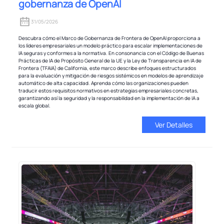
gobernanza de OpenAI
31/05/2026
Descubra cómo el Marco de Gobernanza de Frontera de OpenAI proporciona a
los líderes empresariales un modelo práctico para escalar implementaciones de
IA seguras y conformes a la normativa. En consonancia con el Código de Buenas
Prácticas de IA de Propósito General de la UE y la Ley de Transparencia en IA de
Frontera (TFAIA) de California, este marco describe enfoques estructurados
para la evaluación y mitigación de riesgos sistémicos en modelos de aprendizaje
automático de alta capacidad. Aprenda cómo las organizaciones pueden
traducir estos requisitos normativos en estrategias empresariales concretas,
garantizando así la seguridad y la responsabilidad en la implementación de IA a
escala global.
Ver Detalles