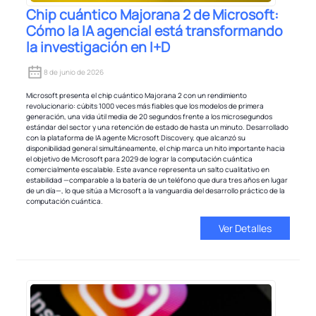
Chip cuántico Majorana 2 de Microsoft:
Cómo la IA agencial está transformando
la investigación en I+D
8 de junio de 2026
Microsoft presenta el chip cuántico Majorana 2 con un rendimiento
revolucionario: cúbits 1000 veces más fiables que los modelos de primera
generación, una vida útil media de 20 segundos frente a los microsegundos
estándar del sector y una retención de estado de hasta un minuto. Desarrollado
con la plataforma de IA agente Microsoft Discovery, que alcanzó su
disponibilidad general simultáneamente, el chip marca un hito importante hacia
el objetivo de Microsoft para 2029 de lograr la computación cuántica
comercialmente escalable. Este avance representa un salto cualitativo en
estabilidad —comparable a la batería de un teléfono que dura tres años en lugar
de un día—, lo que sitúa a Microsoft a la vanguardia del desarrollo práctico de la
computación cuántica.
Ver Detalles