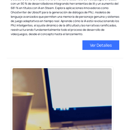
con un 90 % de desarrolladores integrando herramientas de IA y un aumento del
681 % en títulos con IA en Steam. Explora aplicaciones innovadoras como
Ghostwriter de Ubisoft para la generación de diálogos de PNJ, modelos de
lenguaje avanzados que permiten una memoria de personaje genuina y sistemas
de juego adaptativos en tiempo real. Aprende cómo la IA está revolucionando los
PNJ inteligentes, el ajuste dinámico de la dificultad y las narrativas ramificadas,
reestructurando fundamentalmente todo el proceso de desarrollo de
videojuegos, desde el concepto hasta el lanzamiento.
Ver Detalles