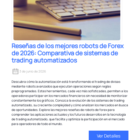
Reseñas de los mejores robots de Forex
de 2026: Comparativa de sistemas de
trading automatizados
3 de junio de 2026
Descubra cómo la automatización está transformando el trading de divisas
mediante robots avanzados que ejecutan operaciones según reglas
preprogramadas. Estas herramientas, cada vez más sofisticadas, permiten a los
operadores participar en los mercados financieros sin necesidad de monitorizar
constantemente los gráficos. Conozca la evolución de los sistemas de trading
automatizado, su creciente complejidad y cómo analizan los mercados en busca
de oportunidades. Explore las mejores reseñas de robots de forex para
comprender las aplicaciones actuales y los futuros desarrollos en la tecnología
de trading automatizado, que facilita y optimiza la participación en el mercado
para operadores de todo el mundo.
Ver Detalles