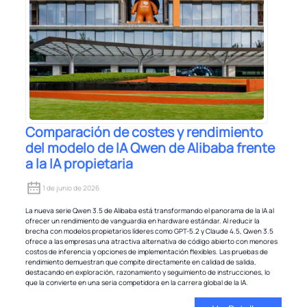
Comparación de costes y rendimiento
del modelo de IA Qwen de Alibaba frente
a la IA propietaria
1 de junio de 2026
La nueva serie Qwen 3.5 de Alibaba está transformando el panorama de la IA al
ofrecer un rendimiento de vanguardia en hardware estándar. Al reducir la
brecha con modelos propietarios líderes como GPT-5.2 y Claude 4.5, Qwen 3.5
ofrece a las empresas una atractiva alternativa de código abierto con menores
costos de inferencia y opciones de implementación flexibles. Las pruebas de
rendimiento demuestran que compite directamente en calidad de salida,
destacando en exploración, razonamiento y seguimiento de instrucciones, lo
que la convierte en una seria competidora en la carrera global de la IA.