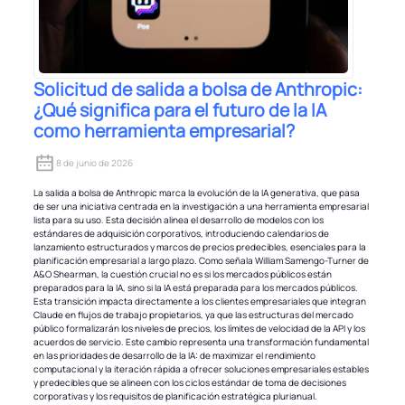
Solicitud de salida a bolsa de Anthropic:
¿Qué significa para el futuro de la IA
como herramienta empresarial?
8 de junio de 2026
La salida a bolsa de Anthropic marca la evolución de la IA generativa, que pasa
de ser una iniciativa centrada en la investigación a una herramienta empresarial
lista para su uso. Esta decisión alinea el desarrollo de modelos con los
estándares de adquisición corporativos, introduciendo calendarios de
lanzamiento estructurados y marcos de precios predecibles, esenciales para la
planificación empresarial a largo plazo. Como señala William Samengo-Turner de
A&O Shearman, la cuestión crucial no es si los mercados públicos están
preparados para la IA, sino si la IA está preparada para los mercados públicos.
Esta transición impacta directamente a los clientes empresariales que integran
Claude en flujos de trabajo propietarios, ya que las estructuras del mercado
público formalizarán los niveles de precios, los límites de velocidad de la API y los
acuerdos de servicio. Este cambio representa una transformación fundamental
en las prioridades de desarrollo de la IA: de maximizar el rendimiento
computacional y la iteración rápida a ofrecer soluciones empresariales estables
y predecibles que se alineen con los ciclos estándar de toma de decisiones
corporativas y los requisitos de planificación estratégica plurianual.