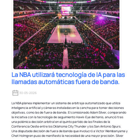
La NBA utilizará tecnología de IA para las
llamadas automáticas fuera de banda.
30-05-2026
La NBA planea implementar un sistema de arbitraje automatizado que utiliza
inteligencia artificial y cámaras instaladas en la cancha para tomar decisiones
objetivas, como las de fuera de banda. El comisionado Adam Silver, comparando
la iniciativa con la tecnología de seguimiento Hawk-Eye del tenis, anunció tras
una polémica decisión arbitral en el quinto partido de las Finales de la
Conferencia Oeste entre los Oklahoma City Thunder y los San Antonio Spurs.
Una disputada decisión de fuera de banda que involucró a Victor Wembanyama y
Chet Holmgren puso de manifiesto la necesidad de una mayor precisión. Silver