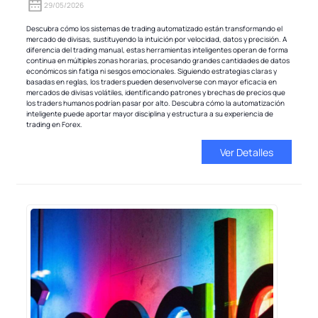
29/05/2026
Descubra cómo los sistemas de trading automatizado están transformando el
mercado de divisas, sustituyendo la intuición por velocidad, datos y precisión. A
diferencia del trading manual, estas herramientas inteligentes operan de forma
continua en múltiples zonas horarias, procesando grandes cantidades de datos
económicos sin fatiga ni sesgos emocionales. Siguiendo estrategias claras y
basadas en reglas, los traders pueden desenvolverse con mayor eficacia en
mercados de divisas volátiles, identificando patrones y brechas de precios que
los traders humanos podrían pasar por alto. Descubra cómo la automatización
inteligente puede aportar mayor disciplina y estructura a su experiencia de
trading en Forex.
Ver Detalles