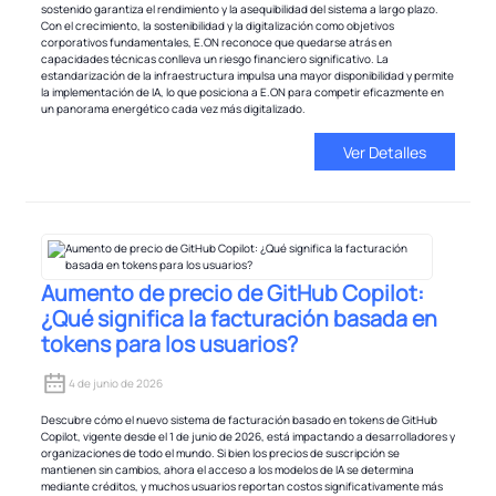
sostenido garantiza el rendimiento y la asequibilidad del sistema a largo plazo.
Con el crecimiento, la sostenibilidad y la digitalización como objetivos
corporativos fundamentales, E.ON reconoce que quedarse atrás en
capacidades técnicas conlleva un riesgo financiero significativo. La
estandarización de la infraestructura impulsa una mayor disponibilidad y permite
la implementación de IA, lo que posiciona a E.ON para competir eficazmente en
un panorama energético cada vez más digitalizado.
Ver Detalles
Aumento de precio de GitHub Copilot:
¿Qué significa la facturación basada en
tokens para los usuarios?
4 de junio de 2026
Descubre cómo el nuevo sistema de facturación basado en tokens de GitHub
Copilot, vigente desde el 1 de junio de 2026, está impactando a desarrolladores y
organizaciones de todo el mundo. Si bien los precios de suscripción se
mantienen sin cambios, ahora el acceso a los modelos de IA se determina
mediante créditos, y muchos usuarios reportan costos significativamente más