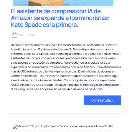
El asistente de compras con IA de
Amazon se expande a los minoristas:
Kate Spade es la primera.
2026-06-06
Descubre cómo Amazon impulsa a los minoristas con su Asistente de Compras
Agentic, basado en IA y desarrollado en AWS. Ahora disponible para marcas
externas como Kate Spade, esta tecnología permite a las empresas implementar
asistentes de compra conversacionales personalizados para sus sitios web y
aplicaciones en cuestión de semanas. Aprovechando la arquitectura y la
experiencia de las herramientas de compra con IA de Amazon —que atendieron a
más de 300 millones de clientes y generaron casi 12 mil millones de dólares en
ventas adicionales—, los minoristas pueden adaptar el asistente a su catálogo,
identidad de marca y base de clientes. Con código base, soporte experto de
AWS e infraestructura probada, Amazon hace que la tecnología de compras con
IA de vanguardia sea accesible sin necesidad de años de desarrollo.
Ver Detalles