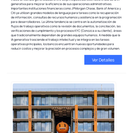
generativa para mejorar la eficiencia de sus operaciones administrativas.
Importantes instituciones financieras como JPMorgan Chase, Bank of America y
Citi ya utilizan grandes modelos de lenguaje para tareas como la recuperación
de información, consultas de recursos humanos y asistencia en la programación
para desarrolladores. La última tendencia se centra en la automatización de
flujos de trabajo operativos como la revisión de documentos, la conciliación, las
verificaciones de cumplimiento y los procesos KYC (Conozca a su cliente), áreas
que tradicionalmente dependían de grandes equipos humanos. A medida que la
IA generativa trasciende el trabajo intelectual y se integra en las tareas
operativas principales, los bancos encuentran nuevas oportunidades para
reducir costos y mejorar la precisión en procesos complejos y de gran volumen.
Ver Detalles