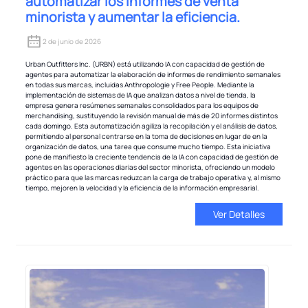
automatizar los informes de venta
minorista y aumentar la eficiencia.
2 de junio de 2026
Urban Outfitters Inc. (URBN) está utilizando IA con capacidad de gestión de
agentes para automatizar la elaboración de informes de rendimiento semanales
en todas sus marcas, incluidas Anthropologie y Free People. Mediante la
implementación de sistemas de IA que analizan datos a nivel de tienda, la
empresa genera resúmenes semanales consolidados para los equipos de
merchandising, sustituyendo la revisión manual de más de 20 informes distintos
cada domingo. Esta automatización agiliza la recopilación y el análisis de datos,
permitiendo al personal centrarse en la toma de decisiones en lugar de en la
organización de datos, una tarea que consume mucho tiempo. Esta iniciativa
pone de manifiesto la creciente tendencia de la IA con capacidad de gestión de
agentes en las operaciones diarias del sector minorista, ofreciendo un modelo
práctico para que las marcas reduzcan la carga de trabajo operativa y, al mismo
tiempo, mejoren la velocidad y la eficiencia de la información empresarial.
Ver Detalles