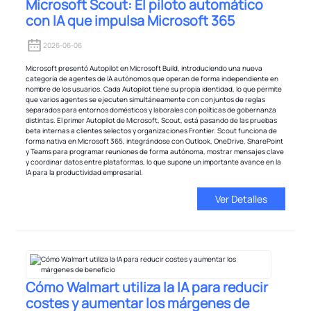
Microsoft Scout: El piloto automático
con IA que impulsa Microsoft 365
2026-06-06
Microsoft presentó Autopilot en Microsoft Build, introduciendo una nueva
categoría de agentes de IA autónomos que operan de forma independiente en
nombre de los usuarios. Cada Autopilot tiene su propia identidad, lo que permite
que varios agentes se ejecuten simultáneamente con conjuntos de reglas
separados para entornos domésticos y laborales con políticas de gobernanza
distintas. El primer Autopilot de Microsoft, Scout, está pasando de las pruebas
beta internas a clientes selectos y organizaciones Frontier. Scout funciona de
forma nativa en Microsoft 365, integrándose con Outlook, OneDrive, SharePoint
y Teams para programar reuniones de forma autónoma, mostrar mensajes clave
y coordinar datos entre plataformas, lo que supone un importante avance en la
IA para la productividad empresarial.
Ver Detalles
Cómo Walmart utiliza la IA para reducir
costes y aumentar los márgenes de