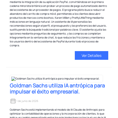
mediante la integración de su aplicación PayPal, convirtiéndose en la primera
cadena minorista británica en probar un proceso de pago automatizado dentro
del ecosistema de un proveedor de pagos. El programa piloto busca reducir el
abandono del carrito de compra móvil, permitiendo a los clientes descubrir
productos de marcas como boohoo, Karen Millen y PrettyLittleThing mediante
indicaciones en lenguaje natural. Un asistente de IA personaliza las
recomendaciones según el perfil, el presupuesto y las preferencias del usuario,
sustituyendo la búsqueda tradicional por palabras clave. El asistente ajusta las
opciones mediante preguntas de seguimiento, y las compras se completan
íntegramente en la ventana de chat, lo que reduce las fricciones y mantiene a
los usuarios dentro del ecosistema de PayPal durante todo el proceso de
compra.
Ver Detalles
Goldman Sachs utiliza IA antrópica para
impulsar el éxito empresarial.
1 de junio de 2026
Goldman Sachs está implementando el modelo de IA Claude de Anthropic para
optimizar la contabilidad de operaciones y la incorporación de clientes, lo que
indica un cambio generalizado entre los principales bancos hacia el uso de la IA