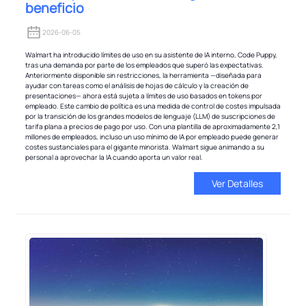
beneficio
2026-06-05
Walmart ha introducido límites de uso en su asistente de IA interno, Code Puppy,
tras una demanda por parte de los empleados que superó las expectativas.
Anteriormente disponible sin restricciones, la herramienta —diseñada para
ayudar con tareas como el análisis de hojas de cálculo y la creación de
presentaciones— ahora está sujeta a límites de uso basados ​​en tokens por
empleado. Este cambio de política es una medida de control de costes impulsada
por la transición de los grandes modelos de lenguaje (LLM) de suscripciones de
tarifa plana a precios de pago por uso. Con una plantilla de aproximadamente 2,1
millones de empleados, incluso un uso mínimo de IA por empleado puede generar
costes sustanciales para el gigante minorista. Walmart sigue animando a su
personal a aprovechar la IA cuando aporta un valor real.
Ver Detalles